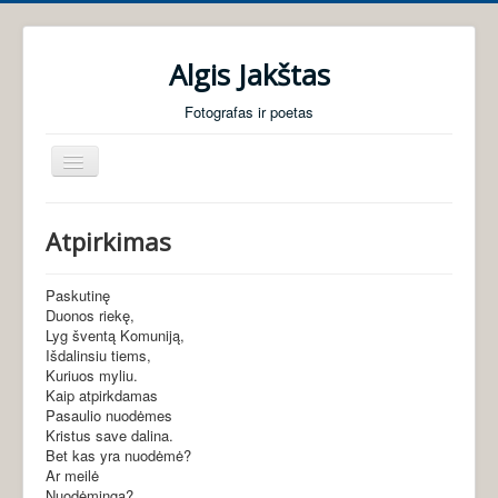
Algis Jakštas
Fotografas ir poetas
Perjungti
navigaciją
Pradžia
Atpirkimas
Foto galerijos
Poezija
Paskutinę
Duonos riekę,
Audio knygos
Lyg šventą Komuniją,
Išdalinsiu tiems,
Apie mane
Kuriuos myliu.
Kaip atpirkdamas
Pasaulio nuodėmes
Kristus save dalina.
Bet kas yra nuodėmė?
Ar meilė
Nuodėminga?