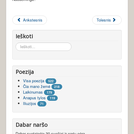
Ankstesnis
Tolesnis
Ieškoti
Ieškoti...
Poezija
Visa poezija
522
Čia mano žemė
218
Laikinumas
179
Anapus tylos
119
Iliuzijos
71
Dabar naršo
Dabar svetainėje 30 svečiai ir narių nėra