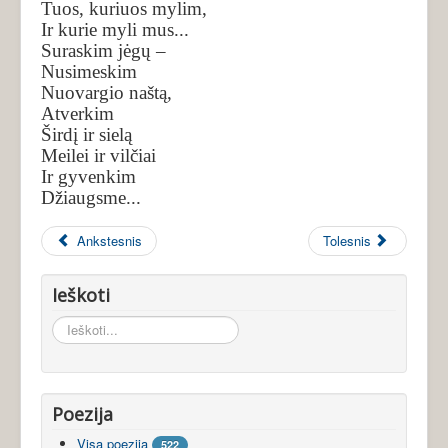
Tuos, kuriuos mylim,
Ir kurie myli mus...
Suraskim jėgų –
Nusimeskim
Nuovargio naštą,
Atverkim
Širdį ir sielą
Meilei ir vilčiai
Ir gyvenkim
Džiaugsme...
Ankstesnis
Tolesnis
Ieškoti
Ieškoti...
Poezija
Visa poezija
522