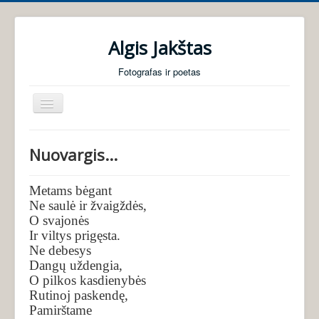
Algis Jakštas
Fotografas ir poetas
Perjungti
navigaciją
Pradžia
Nuovargis...
Foto galerijos
Poezija
Metams bėgant
Ne saulė ir žvaigždės,
Audio knygos
O svajonės
Ir viltys prigęsta.
Apie mane
Ne debesys
Dangų uždengia,
O pilkos kasdienybės
Rutinoj paskendę,
Pamirštame