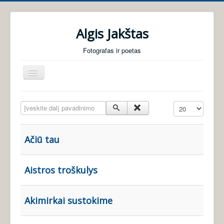
Algis Jakštas
Fotografas ir poetas
Perjungti
navigaciją
Pradžia
Įveskite dalį pavadinimo
Rodyti po
Foto galerijos
Poezija
Ačiū tau
Audio knygos
Apie mane
Aistros troškulys
Akimirkai sustokime