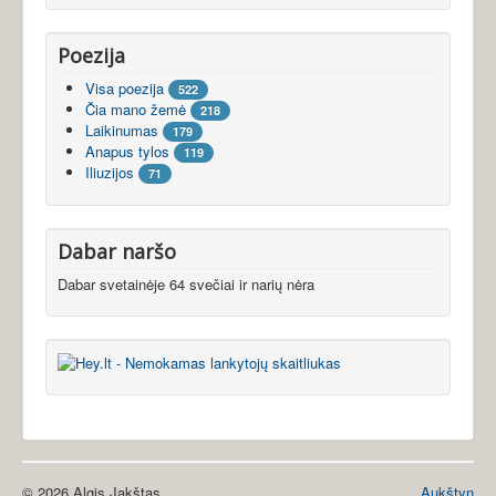
Poezija
Visa poezija
522
Čia mano žemė
218
Laikinumas
179
Anapus tylos
119
Iliuzijos
71
Dabar naršo
Dabar svetainėje 64 svečiai ir narių nėra
© 2026 Algis Jakštas
Aukštyn