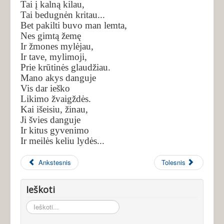
Tai į kalną kilau,
Tai bedugnėn kritau...
Bet pakilti buvo man lemta,
Nes gimtą žemę
Ir žmones mylėjau,
Ir tave, mylimoji,
Prie krūtinės glaudžiau.
Mano akys danguje
Vis dar ieško
Likimo žvaigždės.
Kai išeisiu, žinau,
Ji švies danguje
Ir kitus gyvenimo
Ir meilės keliu lydės...
Ankstesnis
Tolesnis
Ieškoti
Ieškoti...