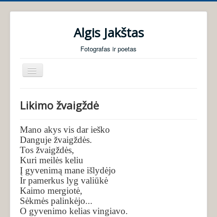
Algis Jakštas
Fotografas ir poetas
Perjungti
navigaciją
Pradžia
Likimo žvaigždė
Foto galerijos
Poezija
Mano akys vis dar ieško
Danguje žvaigždės.
Audio knygos
Tos žvaigždės,
Kuri meilės keliu
Apie mane
Į gyvenimą mane išlydėjo
Ir pamerkus lyg valiūkė
Kaimo mergiotė,
Sėkmės palinkėjo...
O gyvenimo kelias vingiavo.