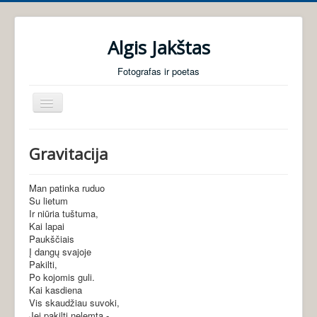
Algis Jakštas
Fotografas ir poetas
Perjungti
navigaciją
Pradžia
Gravitacija
Foto galerijos
Poezija
Man patinka ruduo
Su lietum
Audio knygos
Ir niūria tuštuma,
Kai lapai
Apie mane
Paukščiais
Į dangų svajoje
Pakilti,
Po kojomis guli.
Kai kasdiena
Vis skaudžiau suvoki,
Jei pakilti nelemta,-