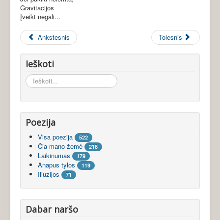
Gravitacijos
Įveikt negali...
Ankstesnis
Tolesnis
Ieškoti
Ieškoti...
Poezija
Visa poezija
522
Čia mano žemė
218
Laikinumas
179
Anapus tylos
119
Iliuzijos
71
Dabar naršo