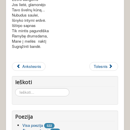
Jos lietė, glamonėjo
Tavo švelnų kūną...
Nubudus saulei,
Išnyko intymi erdvė.
Ištirpo sapnas
Tik mintis pagundiška
Ramybę drumsdama,
Mane į meilės naktį
Sugrąžinti bandė.
Ankstesnis
Tolesnis
Ieškoti
Ieškoti...
Poezija
Visa poezija
522