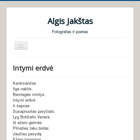
Algis Jakštas
Fotografas ir poetas
Perjungti
navigaciją
Pradžia
Intymi erdvė
Foto galerijos
Poezija
Kankinančiai
Ilga naktis.
Audio knygos
Bemiegės mintys.
Intymi erdvė
Apie mane
Ir sapnas
Susapnuotas paryčiais.
Lyg Botičelio Venera
Iš ežero gelmės
Pilnaties taku bridai.
Jaučiau pavydą
Ežero bangoms