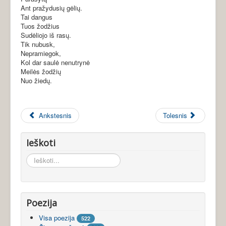
Ant pražydusių gėlių.
Tai dangus
Tuos žodžius
Sudėliojo iš rasų.
Tik nubusk,
Nepramiegok,
Kol dar saulė nenutrynė
Meilės žodžių
Nuo žiedų.
Ankstesnis
Tolesnis
Ieškoti
Ieškoti...
Poezija
Visa poezija
522