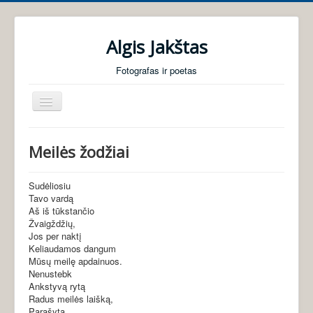
Algis Jakštas
Fotografas ir poetas
Perjungti
navigaciją
Pradžia
Meilės žodžiai
Foto galerijos
Poezija
Sudėliosiu
Tavo vardą
Audio knygos
Aš iš tūkstančio
Žvaigždžių,
Apie mane
Jos per naktį
Keliaudamos dangum
Mūsų meilę apdainuos.
Nenustebk
Ankstyvą rytą
Radus meilės laišką,
Parašytą