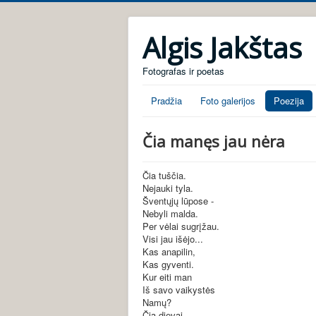
Algis Jakštas
Fotografas ir poetas
Pradžia
Foto galerijos
Poezija
Čia manęs jau nėra
Čia tuščia.
Nejauki tyla.
Šventųjų lūpose -
Nebyli malda.
Per vėlai sugrįžau.
Visi jau išėjo...
Kas anapilin,
Kas gyventi.
Kur eiti man
Iš savo vaikystės
Namų?
Čia dievai