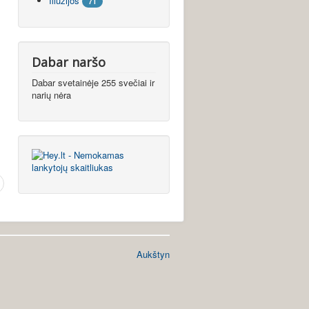
Iliuzijos
71
Dabar naršo
Dabar svetainėje 255 svečiai ir
narių nėra
Aukštyn