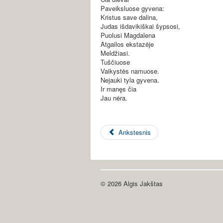
Paveiksluose gyvena:
Kristus save dalina,
Judas išdavikiškai šypsosi,
Puolusi Magdalena
Atgailos ekstazėje
Meldžiasi.
Tuščiuose
Vaikystės namuose.
Nejauki tyla gyvena.
Ir manęs čia
Jau nėra.
Ankstesnis
© 2026 Algis Jakštas