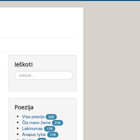
Ieškoti
Ieškoti...
Poezija
Visa poezija
522
Čia mano žemė
218
Laikinumas
179
Anapus tylos
119