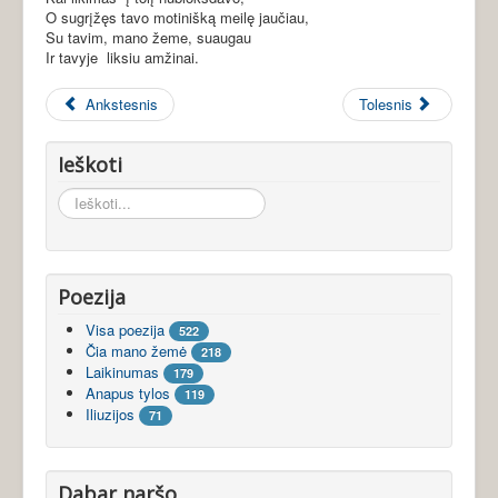
O sugrįžęs tavo motinišką meilę jaučiau,
Su tavim, mano žeme, suaugau
Ir tavyje liksiu amžinai.
Ankstesnis
Tolesnis
Ieškoti
Ieškoti...
Poezija
Visa poezija
522
Čia mano žemė
218
Laikinumas
179
Anapus tylos
119
Iliuzijos
71
Dabar naršo